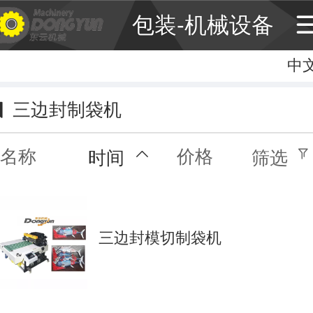
包装-机械设备
中
中
Englis
三边封制袋机
繁
名称
价格
时间
筛选
三边封模切制袋机