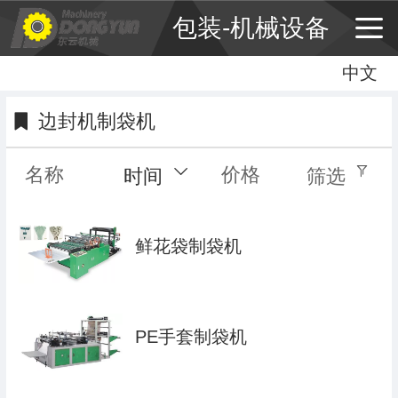
包装-机械设备
中文
中文
English
边封机制袋机
繁体
名称
价格
时间
筛选
鲜花袋制袋机
PE手套制袋机