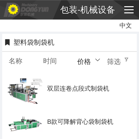
包装-机械设备
中文
中文
English
塑料袋制袋机
繁体
名称
时间
价格
筛选
双层连卷点段式制袋机
B款可降解背心袋制袋机