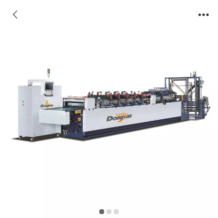
凹凸扣自封袋制袋机