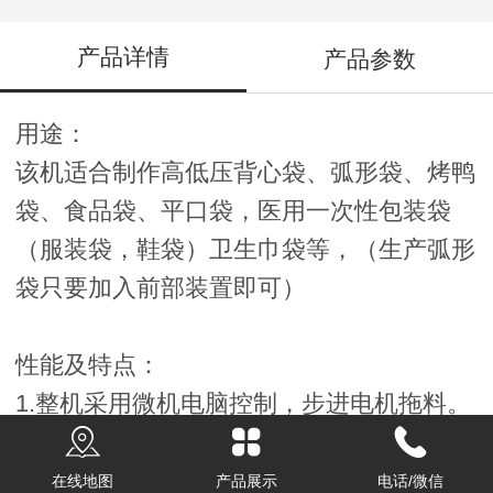
产品详情
产品参数
用途：
该机适合制作高低压背心袋、弧形袋、烤鸭
袋、食品袋、平口袋，医用一次性包装袋
（服装袋，鞋袋）卫生巾袋等，（生产弧形
袋只要加入前部装置即可）
性能及特点：
1.整机采用微机电脑控制，步进电机拖料。
（可选配伺服电机控制系统）
2.任意定长，步长光电跟踪，准确，平稳，
在线地图
产品展示
电话/微信