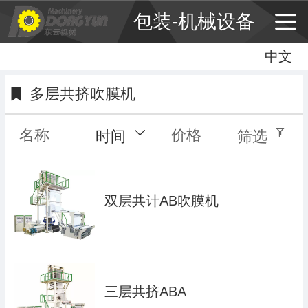
包装-机械设备
中文
中文
English
多层共挤吹膜机
繁体
名称
价格
时间
筛选
双层共计AB吹膜机
三层共挤ABA