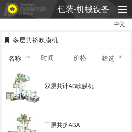
包装-机械设备
中文
中文
English
多层共挤吹膜机
繁体
时间
价格
名称
筛选
双层共计AB吹膜机
三层共挤ABA